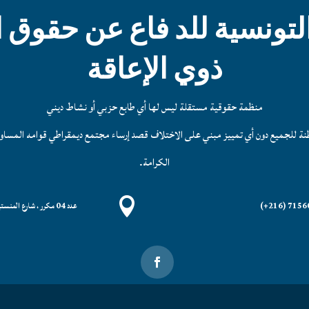
لتونسية للد فاع عن حقوق
ذوي الإعاقة
منظمة حقوقية مستقلة ليس لها أي طابع حزبي أو نشاط ديني
 للجميع دون أي تمييز مبني على الاختلاف قصد إرساء مجتمع ديمقراطي قوامه المساواة 
الكرامة.

71560852
عدد 04 مكرر ، شارع المنستير باب سعدون 1029, Tunis 1029